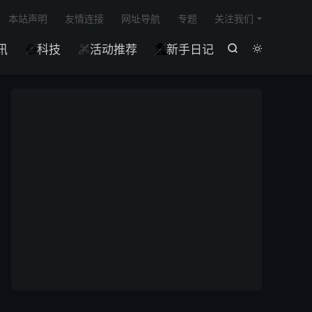

本站声明
友情连接
网址导航
专题
关注我们
讯
科技
活动推荐
新手日记




