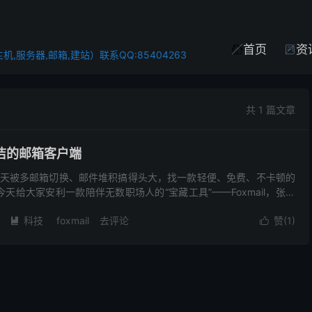
首页
资


,服务器,邮箱,建站）联系QQ:85404263
共 1 篇文章
便简洁的邮箱客户端
天被多邮箱切换、邮件堆积搞得头大，找一款轻便、免费、不卡顿的
今天给大家安利一款陪伴无数职场人的“宝藏工具”——Foxmail，张小
户端，被腾讯收购后持续优化，完全免费无广告，...
科技
foxmail
去评论
赞(
1
)

