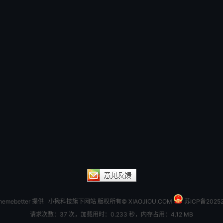
hemebetter
提供 小揪科技旗下网站 版权所有© XIAOJIOU.COM
苏ICP备2025
请求次数：37 次，加载用时：0.233 秒，内存占用：4.12 MB