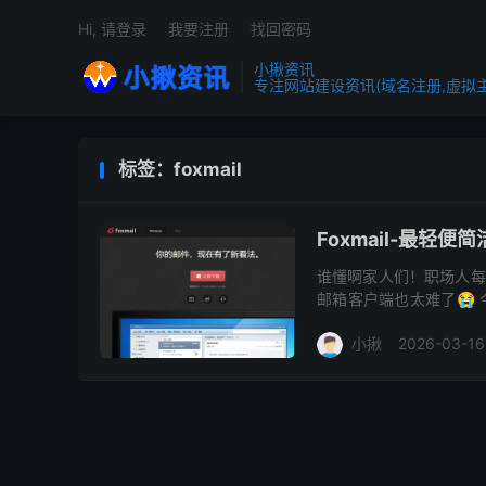
Hi, 请登录
我要注册
找回密码
小揪资讯
专注网站建设资讯(域名注册,虚拟主机
标签：foxmail
Foxmail-最轻
谁懂啊家人们！职场人每
邮箱客户端也太难了😭 
龙早年打造的经典邮箱客
小揪
2026-03-16