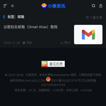




标签：邮箱
共 1 篇文章
谷歌别名邮箱（Gmail Alias）教程
2024-11-30
科技
赞(
1
)


© 2022-2026
小揪资讯
本站主题由
themebetter
提供 小揪科技旗下网站
版权所有© XIAOJIOU.COM
苏ICP备2025212707号
苏公网安备
32072302010164
请求次数：37 次，加载用时：0.196 秒，内存占用：4.05 MB