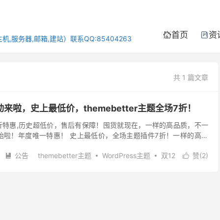
首页
资


,服务器,邮箱,建站）联系QQ:85404263
共 1 篇文章
动来啦，史上最低价，themebetter主题全场7折！
7折特惠,历史超低价，售后有保障！囤货就现在，一样的高品质，不一
开始啦！年度唯一特惠！ 史上最低价，全场主题插件7折！一样的高品
Press建站不二之选 65000+...
公告
themebetter主题
WordPress主题
双12
赞(
2
)

