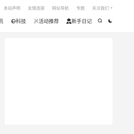

本站声明
友情连接
网址导航
专题
关注我们
讯
科技
活动推荐
新手日记




