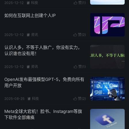
2025-12-12
科技
赞(
1
)


如何在互联网上创建个人IP
2025-12-12
资讯
赞(
2
)


认识人多，不等于人脉广，你没有实力，
认识谁也没有用！
2025-12-12
资讯
赞(
1
)


OpenAI发布最强模型GPT-5，免费向所有
用户开放
2025-08-25
科技
赞(
2
)


Meta全球大宕机！脸书、Instagram等旗
下软件全部瘫痪