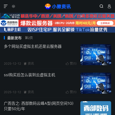




最新发布
第2页
多个网站买虚拟主机还是云服务器
2025-12-12
资讯
赞(
1
)


ssl购买后怎么装到云虚拟主机
2025-12-12
资讯
赞(
1
)


广而告之: 西部数码云峰A型(网页空间1G)
只要50元/年