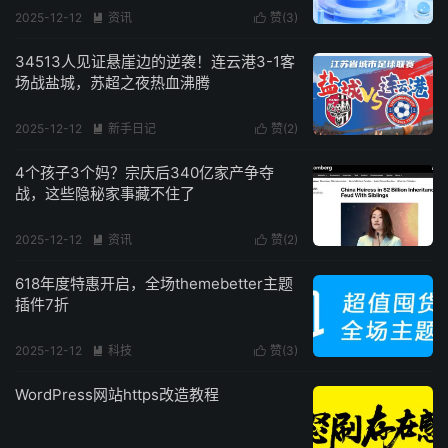
2025-12-12
资讯
赞(
3
)


34513人见证悬崖边的逆袭！连云港3-1客
场战盐城，苏超之夜热血沸腾
2025-12-12
新手日记
赞(
2
)


4个孩子3个妈？宗庆后340亿家产争夺
战，这些隐秘家事藏不住了
2025-12-12
资讯
赞(
2
)


618年度特惠开启，全场themebetter主题
插件7折
2025-12-12
科技
赞(
3
)


WordPress网站https改造教程