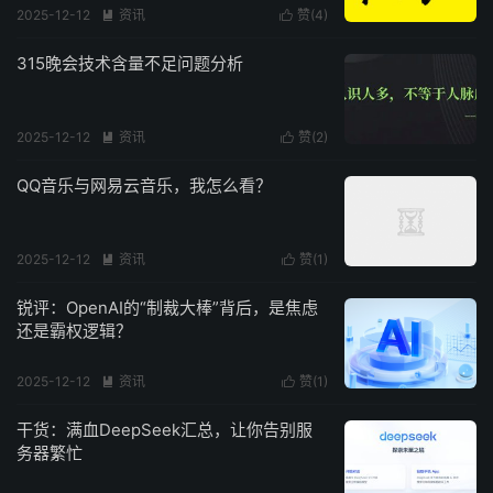
2025-12-12
资讯
赞(
4
)


315晚会技术含量不足问题分析
2025-12-12
资讯
赞(
2
)


QQ音乐与网易云音乐，我怎么看？
2025-12-12
资讯
赞(
1
)


锐评：OpenAI的“制裁大棒”背后，是焦虑
还是霸权逻辑？
2025-12-12
资讯
赞(
1
)


干货：满血DeepSeek汇总，让你告别服
务器繁忙