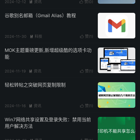
2024-12-12
资讯
赞(
0
)


谷歌别名邮箱（Gmail Alias）教程
2024-11-30
科技
赞(
1
)


MOK主题重磅更新,新增超级酷的选项卡功
能
2024-11-19
资讯
赞(
1
)


轻松转帖之突破网页复制限制
2024-11-16
资讯
赞(
1
)


Win7网络共享设置及登录失败：禁用当前
用户解决方法