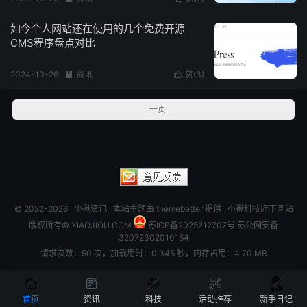
如今个人网站还在使用的几个免费开源
CMS程序盘点对比
2024-10-26
资讯
赞(
3
)


上一页
© 2022-2026
小揪资讯
本站主题由
themebetter
提供 小揪科技旗下网站
版权所有© XIAOJIOU.COM
苏ICP备2025212707号
苏公网安备
32072302010164
请求次数：50 次，加载用时：0.345 秒，内存占用：4.70 MB





首页
资讯
科技
活动推荐
新手日记