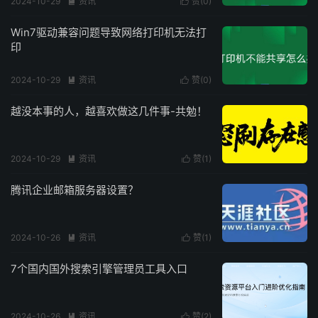
2024-10-29
资讯
赞(
0
)


Win7驱动兼容问题导致网络打印机无法打
印
2024-10-29
资讯
赞(
0
)


越没本事的人，越喜欢做这几件事-共勉！
2024-10-29
资讯
赞(
1
)


腾讯企业邮箱服务器设置？
2024-10-26
资讯
赞(
1
)


7个国内国外搜索引擎管理员工具入口
2024-10-26
资讯
赞(
2
)

