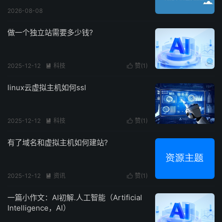
2026-08-08
做一个独立站需要多少钱?
2025-12-12
科技
赞(
1
)


linux云虚拟主机如何ssl
2025-12-12
科技
赞(
1
)


有了域名和虚拟主机如何建站?
2025-12-12
资讯
赞(
1
)


一篇小作文：AI初解.人工智能（Artificial
Intelligence，AI）